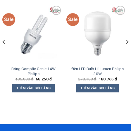
Sale
Sale
Add to
Add to
wishlist
wishlist
Bóng Compắc Genie 14W
Đèn LED Bulb Hi-Lumen Philips
Philips
30W
Giá
Giá
Giá
Giá
105.000
₫
68.250
₫
278.100
₫
180.765
₫
gốc
hiện
gốc
hiện
là:
tại
là:
tại
THÊM VÀO GIỎ HÀNG
THÊM VÀO GIỎ HÀNG
105.000 ₫.
là:
278.100 ₫.
là:
68.250 ₫.
180.765