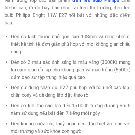
Nằm trong top các sản phẩm
đèn led bulb Philips
chất
lượng cao, được bày bán rộng rãi trên thị trường, đèn led
bulb Philips Bright 11W E27 nổi bật với những đặc điểm
sau:
Đèn có kích thước nhỏ gọn cao 108mm và rộng 60mm,
thiết kế tinh tế, đơn giản phù hợp với mọi không gian chiếu
sáng.
Đèn có 2 màu sắc ánh sáng là màu vàng (3000K) mang
lại cảm giác ấm áp cho không gian và màu trắng (6500k)
đảm bảo sự tập trung, hiệu quả cao.
Đèn sử dụng chân đui E27 phù hợp với hầu hết các loại
chân xoáy và dễ dàng lắp đặt, tháo rời.
Đèn có tuổi thọ cao lên đến 15.000h tương đương với 6
năm sử dụng nếu bật đèn 7 tiếng mỗi ngày.
Đèn không chứa chì, thuỷ ngân nên đặc biệt an toàn với
môi trường và sức khỏe con người.