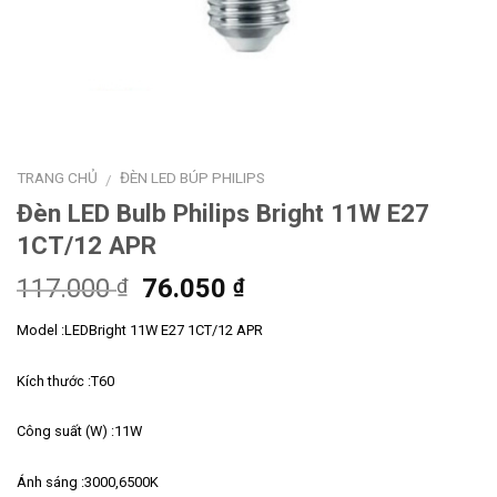
TRANG CHỦ
ĐÈN LED BÚP PHILIPS
/
Đèn LED Bulb Philips Bright 11W E27
1CT/12 APR
Giá
Giá
117.000
76.050
₫
₫
gốc
hiện
Model :LEDBright 11W E27 1CT/12 APR
là:
tại
117.000 ₫.
là:
Kích thước :T60
76.050 ₫.
Công suất (W) :11W
Ánh sáng :3000,6500K