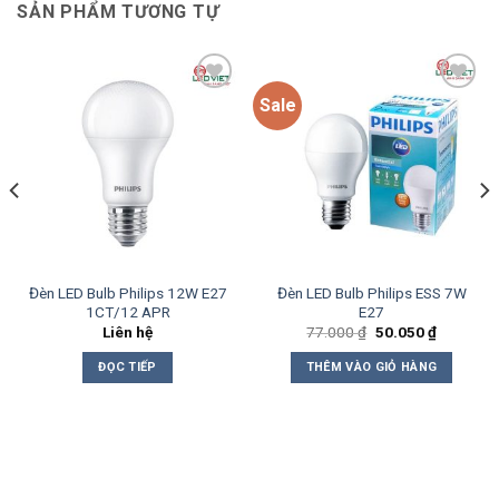
SẢN PHẨM TƯƠNG TỰ
Sale
Add to
Add to
wishlist
wishlist
Đèn LED Bulb Philips 12W E27
Đèn LED Bulb Philips ESS 7W
1CT/12 APR
E27
Giá
Giá
Liên hệ
77.000
₫
50.050
₫
gốc
hiện
là:
tại
ĐỌC TIẾP
THÊM VÀO GIỎ HÀNG
77.000 ₫.
là:
₫.
50.050 ₫.