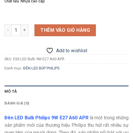
Chất liệu :Nhựa cao cấp
Số lượng
THÊM VÀO GIỎ HÀNG
Add to wishlist
SKU:
ESS LED Bulb 9W E27 A60 APR
Danh mục:
ĐÈN LED BÚP PHILIPS
MÔ TẢ
ĐÁNH GIÁ (0)
Đèn LED Bulb Philips 9W E27 A60 APR
là một trong những
sản phẩm mới của thương hiệu Philips thu hút rất nhiều sự
quan tâm của người dùng. Theo đó, sản phẩm nổi bật với ưu