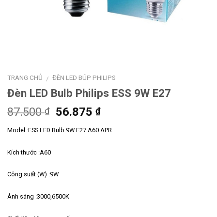
TRANG CHỦ
ĐÈN LED BÚP PHILIPS
/
Đèn LED Bulb Philips ESS 9W E27
Giá
Giá
87.500
56.875
₫
₫
gốc
hiện
Model :ESS LED Bulb 9W E27 A60 APR
là:
tại
87.500 ₫.
là:
Kích thước :A60
56.875 ₫.
Công suất (W) :9W
Ánh sáng :3000,6500K