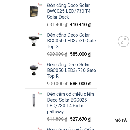
Đèn cổng Deco Solar
BWC025 LED/730 T4
Solar Deck
Giá
Giá
631.400
₫
410.410
₫
gốc
hiện
Đèn cổng Deco Solar
là:
tại
BGC050 LED3/730 Gate
631.400 ₫.
là:
Top S
410.410 ₫.
Giá
Giá
900.000
₫
585.000
₫
gốc
hiện
Đèn cổng Deco Solar
là:
tại
BGC050 LED3/730 Gate
900.000 ₫.
là:
Top R
585.000 ₫.
Giá
Giá
900.000
₫
585.000
₫
gốc
hiện
Đèn cắm cỏ chiếu điểm
là:
tại
Deco Solar BGS025
900.000 ₫.
là:
LED/730 T4 Solar
585.000 ₫.
pathway
Giá
Giá
811.800
₫
527.670
₫
MÔ TẢ
gốc
hiện
Đèn cắm cỏ chiếu điểm