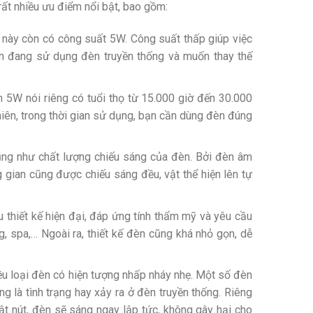
ất nhiều ưu điểm nổi bật, bao gồm:
n này còn có công suất 5W. Công suất thấp giúp việc
bạn đang sử dụng đèn truyền thống và muốn thay thế
n 5W nói riêng có tuổi thọ từ 15.000 giờ đến 30.000
hiên, trong thời gian sử dụng, bạn cần dùng đèn đúng
ũng như chất lượng chiếu sáng của đèn. Bởi đèn âm
gian cũng được chiếu sáng đều, vật thể hiện lên tự
u thiết kế hiện đại, đáp ứng tính thẩm mỹ và yêu cầu
, spa,… Ngoài ra, thiết kế đèn cũng khá nhỏ gọn, dễ
iều loại đèn có hiện tượng nhấp nháy nhẹ. Một số đèn
g là tình trạng hay xảy ra ở đèn truyền thống. Riêng
bật nút, đèn sẽ sáng ngay lập tức, không gây hại cho