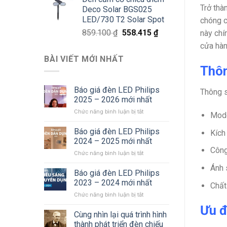
là:
tại
Trở thà
Deco Solar BGS025
811.800 ₫.
là:
LED/730 T2 Solar Spot
chóng c
527.670 ₫.
Giá
Giá
859.100
₫
558.415
₫
này chí
gốc
hiện
cửa hàn
là:
tại
BÀI VIẾT MỚI NHẤT
859.100 ₫.
là:
Thôn
558.415 ₫.
Báo giá đèn LED Philips
Thông s
2025 – 2026 mới nhất
ở
Chức năng bình luận bị tắt
Mode
Báo
giá
Báo giá đèn LED Philips
Kích
đèn
2024 – 2025 mới nhất
LED
Công
ở
Chức năng bình luận bị tắt
Philips
Báo
2025
Ánh 
giá
Báo giá đèn LED Philips
–
đèn
2026
2023 – 2024 mới nhất
Chất
LED
mới
ở
Chức năng bình luận bị tắt
Philips
nhất
Báo
2024
Ưu đ
giá
Cùng nhìn lại quá trình hình
–
đèn
2025
thành phát triển đèn chiếu