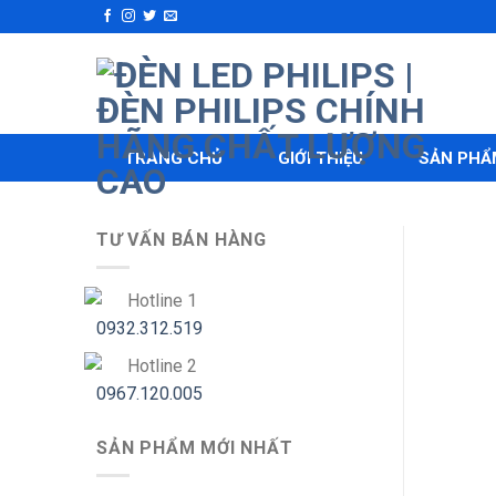
Skip
to
content
TRANG CHỦ
GIỚI THIỆU
SẢN PHẨ
TƯ VẤN BÁN HÀNG
Hotline 1
0932.312.519
Hotline 2
0967.120.005
SẢN PHẨM MỚI NHẤT