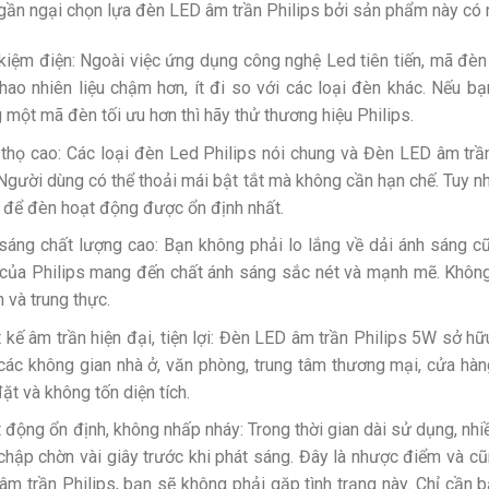
ần ngại chọn lựa đèn LED âm trần Philips bởi sản phẩm này có r
 kiệm điện: Ngoài việc ứng dụng công nghệ Led tiên tiến, mã đè
 hao nhiên liệu chậm hơn, ít đi so với các loại đèn khác. Nếu 
 một mã đèn tối ưu hơn thì hãy thử thương hiệu Philips.
 thọ cao: Các loại đèn Led Philips nói chung và Đèn LED âm trầ
 Người dùng có thể thoải mái bật tắt mà không cần hạn chế. Tuy n
 để đèn hoạt động được ổn định nhất.
sáng chất lượng cao: Bạn không phải lo lắng về dải ánh sáng c
 của Philips mang đến chất ánh sáng sắc nét và mạnh mẽ. Không 
n và trung thực.
t kế âm trần hiện đại, tiện lợi: Đèn LED âm trần Philips 5W sở hữ
các không gian nhà ở, văn phòng, trung tâm thương mại, cửa hàng
đặt và không tốn diện tích.
 động ổn định, không nhấp nháy: Trong thời gian dài sử dụng, nh
chập chờn vài giây trước khi phát sáng. Đây là nhược điểm và cũn
âm trần Philips, bạn sẽ không phải gặp tình trạng này. Chỉ cần 