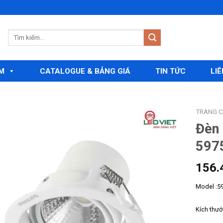
M
CATALOGUE & BẢNG GIÁ
TIN TỨC
LIÊ
TRANG 
Đèn 
597
Add to
wishlist
156.
Model :5
Kích thư