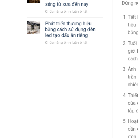
LED
mới
Đừng ng
sáng từ xưa đến nay
Philips
nhất
ở
Chức năng bình luận bị tắt
2023
Tiết
Cùng
–
nhìn
2024 mới
Phát triển thương hiệu
tiêu
lại
nhất
bằng cách sử dụng đèn
bằng
quá
led tạo dấu ấn riêng
trình
Tuổi
ở
Chức năng bình luận bị tắt
hình
Phát
thành
giờ.
triển
phát
cách
thương
triển
hiệu
đèn
Ánh 
bằng
chiếu
cách
sáng
trần
sử
từ
nhiê
dụng
xưa
đèn
đến
Thiế
led
nay
tạo
của 
dấu
lắp 
ấn
riêng
Hoạt
cần 
đèn 