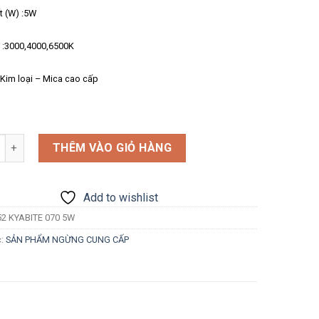
t (W) :5W
 :3000,4000,6500K
 :Kim loại – Mica cao cấp
g
THÊM VÀO GIỎ HÀNG
Add to wishlist
2 KYABITE 070 5W
c:
SẢN PHẨM NGỪNG CUNG CẤP