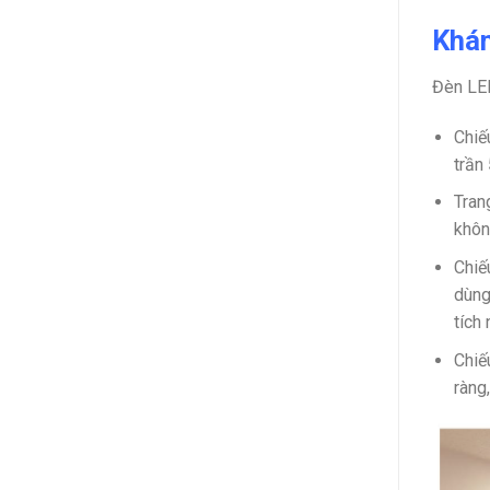
Khám
Đèn LED
Chiế
trần
Tran
khôn
Chiế
dùng
tích
Chiế
ràng