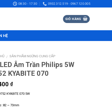
08:30 - 17:30
0932.312.519 - 0967.120.005
GIỎ HÀNG
N HỆ
CHỦ
SẢN PHẨM NGỪNG CUNG CẤP
/
LED Âm Trần Philips 5W
52 KYABITE 070
400
₫
9752 KYABITE 070 5W
ớc :82 ~ 73mm