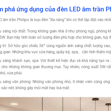
 phá ứng dụng của đèn LED âm trần P
 âm trần Philips là loại đèn “đa năng” khi có thể lắp đặt vào nhi
u sáng nội thất: Trong không gian nhà ở như phòng ngủ, phòng k
 5W. Bạn hãy tính toán số lượng đèn phù hợp cho không gian, tuỳ 
g trí: Sở hữu góc chiếu 36° cùng nguồn ánh sáng chất lượng cao
g gian. Những khu vực cửa hàng, quầy kệ, spa,… cần tính thẩm m
u sáng khách sạn, spa: Với thiết kế hiện đại và khả năng tạo 
 cho những không gian thương mại. Tuy nhiên, công suất 5W rất
 nhỏ, vừa phải.
u sáng văn phòng: Những văn phòng nhỏ, ít nhân viên cũng ứng
, sắc nét, không gây mỏi mắt hay loá mắt.