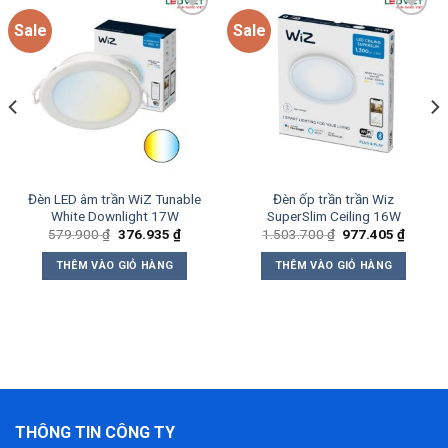
Sale
Sale
Add to
Add to
wishlist
wishlist
Đèn LED âm trần WiZ Tunable
Đèn ốp trần trần Wiz
White Downlight 17W
SuperSlim Ceiling 16W
Giá
Giá
Giá
Giá
579.900
₫
376.935
₫
1.503.700
₫
977.405
₫
gốc
hiện
gốc
hiện
là:
tại
là:
tại
THÊM VÀO GIỎ HÀNG
THÊM VÀO GIỎ HÀNG
579.900 ₫.
là:
1.503.700 ₫.
là:
10 ₫.
376.935 ₫.
977.40
THÔNG TIN CÔNG TY