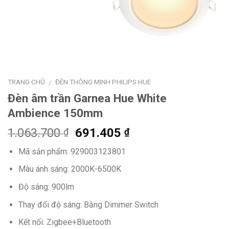
TRANG CHỦ
ĐÈN THÔNG MINH PHILIPS HUE
/
Đèn âm trần Garnea Hue White
Ambience 150mm
Giá
Giá
1.063.700
691.405
₫
₫
gốc
hiện
Mã sản phẩm:
929003123801
là:
tại
1.063.700 ₫.
là:
Màu ánh sáng: 2000K-6500K
691.405 ₫.
Độ sáng: 900lm
Thay đổi độ sáng: Bằng Dimmer Switch
Kết nối: Zigbee+Bluetooth