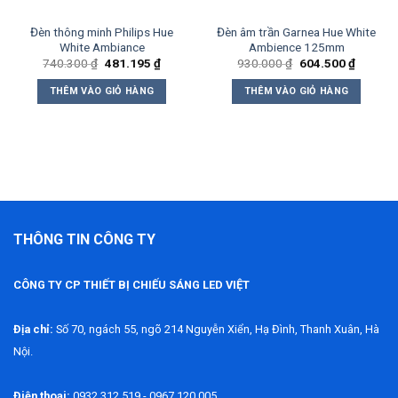
Đèn thông minh Philips Hue
Đèn âm trần Garnea Hue White
White Ambiance
Ambience 125mm
Giá
Giá
Giá
Giá
740.300
₫
481.195
₫
930.000
₫
604.500
₫
gốc
hiện
gốc
hiện
là:
tại
là:
tại
THÊM VÀO GIỎ HÀNG
THÊM VÀO GIỎ HÀNG
740.300 ₫.
là:
930.000 ₫.
là:
25 ₫.
481.195 ₫.
604.500
THÔNG TIN CÔNG TY
CÔNG TY CP THIẾT BỊ CHIẾU SÁNG LED VIỆT
Địa chỉ:
Số 70, ngách 55, ngõ 214 Nguyễn Xiển, Hạ Đình, Thanh Xuân, Hà
Nội.
Điện thoại:
0932.312.519 - 0967.120.005.