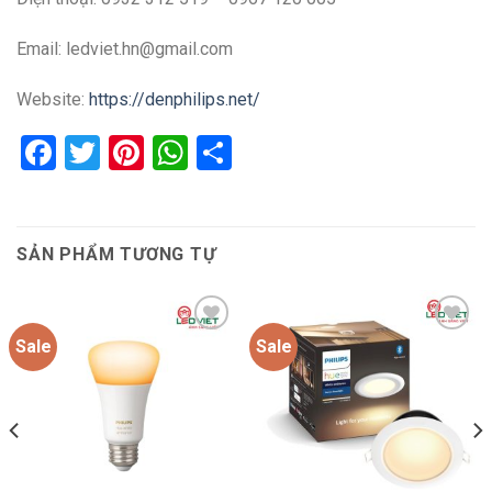
Email: ledviet.hn@gmail.com
Website:
https://denphilips.net/
Facebook
Twitter
Pinterest
WhatsApp
Share
SẢN PHẨM TƯƠNG TỰ
Sale
Sale
Add to
Add to
wishlist
wishlist