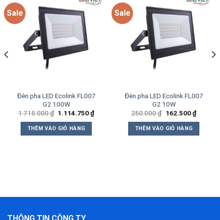
Sale
Sale
Add to
Add to
wishlist
wishlist
Đèn pha LED Ecolink FL007
Đèn pha LED Ecolink FL007
G2 100W
G2 10W
Giá
Giá
Giá
Giá
1.715.000
₫
1.114.750
₫
250.000
₫
162.500
₫
gốc
hiện
gốc
hiện
là:
tại
là:
tại
THÊM VÀO GIỎ HÀNG
THÊM VÀO GIỎ HÀNG
1.715.000 ₫.
là:
250.000 ₫.
là:
1.114.750 ₫.
162.500
₫.
THÔNG TIN CÔNG TY