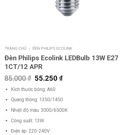
TRANG CHỦ
ĐÈN PHILIPS ECOLINK
/
Đèn Philips Ecolink LEDBulb 13W E27
1CT/12 APR
Giá
Giá
85.000
55.250
₫
₫
gốc
hiện
Kích thước bóng: A60
là:
tại
85.000 ₫.
là:
Quang thông: 1350/1450
55.250 ₫.
Nhiệt độ màu: 3000/6500K
Công suất: 13W
Điện áp: 220-240V