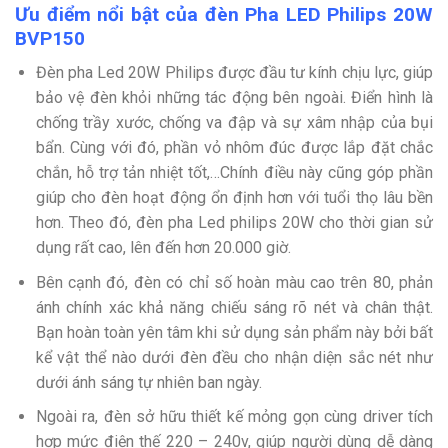
Ưu điểm nổi bật của đèn Pha LED Philips 20W
BVP150
Đèn pha Led 20W Philips được đầu tư kính chịu lực, giúp
bảo vệ đèn khỏi những tác động bên ngoài. Điển hình là
chống trầy xước, chống va đập và sự xâm nhập của bụi
bẩn. Cùng với đó, phần vỏ nhôm đúc được lắp đặt chắc
chắn, hỗ trợ tản nhiệt tốt,…Chính điều này cũng góp phần
giúp cho đèn hoạt động ổn định hơn với tuổi thọ lâu bền
hơn. Theo đó, đèn pha Led philips 20W cho thời gian sử
dụng rất cao, lên đến hơn 20.000 giờ.
Bên cạnh đó, đèn có chỉ số hoàn màu cao trên 80, phản
ánh chính xác khả năng chiếu sáng rõ nét và chân thật.
Bạn hoàn toàn yên tâm khi sử dụng sản phẩm này bởi bất
kể vật thể nào dưới đèn đều cho nhận diện sắc nét như
dưới ánh sáng tự nhiên ban ngày.
Ngoài ra, đèn sở hữu thiết kế mỏng gọn cùng driver tích
hợp mức điện thế 220 – 240v, giúp người dùng dễ dàng