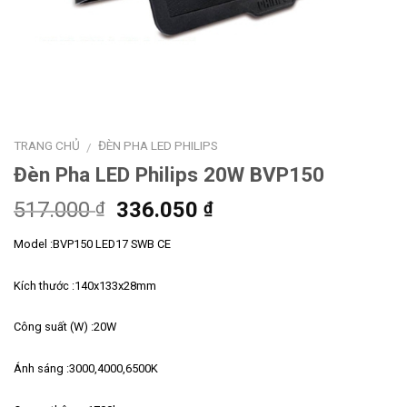
TRANG CHỦ
ĐÈN PHA LED PHILIPS
/
Đèn Pha LED Philips 20W BVP150
Giá
Giá
517.000
336.050
₫
₫
gốc
hiện
Model :BVP150 LED17 SWB CE
là:
tại
517.000 ₫.
là:
Kích thước :140x133x28mm
336.050 ₫.
Công suất (W) :20W
Ánh sáng :3000,4000,6500K