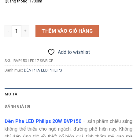
Quang thông :1700lm
Số lượng
THÊM VÀO GIỎ HÀNG
Add to wishlist
SKU:
BVP150 LED17 SWB CE
Danh mục:
ĐÈN PHA LED PHILIPS
MÔ TẢ
ĐÁNH GIÁ (0)
Đèn Pha LED Philips 20W BVP150
– sản phẩm chiếu sáng
không thể thiếu cho ngõ ngách, đường phố hiện nay. Không
chỉ đáp ứng tốt về thiết kế hiện đại, tính thẩm mỹ cao mà