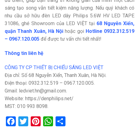
ưu điểm, giúp bạn trang trí không gian của mình một cách
sáng tạo song vẫn tiết kiệm năng lượng. Nếu quý khách có
nhu cầu sở hữu đèn LED dây Philips 5.6W HV LED TAPE
31086, ghé Showroom của LED VIỆT tại
68 Nguyễn Xiển,
quận Thanh Xuân, Hà Nội
hoặc gọi
Hotline 0932.312.519
– 0967.120.005
để được tư vấn chi tiết nhất!
Thông tin liên hệ
CÔNG TY CP THIẾT BỊ CHIẾU SÁNG LED VIỆT
Địa chỉ: Số 68 Nguyễn Xiển, Thanh Xuân, Hà Nội.
Điện thoại: 0932.312.519 – 0967.120.005.
Gmail: ledviet.hn@gmail.com.
Website: https://denphilips.net/
MST: 010 993 8098.
Facebook
Twitter
Pinterest
WhatsApp
Share