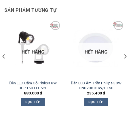
SẢN PHẨM TƯƠNG TỰ
Add to
Add to
wishlist
wishlist
HẾT HÀNG
HẾT HÀNG
Đèn LED Cắm Cỏ Philips 8W
Đèn LED Âm Trần Philips 30W
BGP150 LED520
DN020B 30W/D150
880.000
₫
235.400
₫
ĐỌC TIẾP
ĐỌC TIẾP