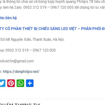
y là thông tin chia sẻ về bóng tuýp huỳnh quang Philips T8 tiêu
y liên hệ Zalo
0932 312 519 – 0967 120 005 để chúng tôi tư vấn
in liên hệ
Y CỔ PHẦN THIẾT BỊ CHIẾU SÁNG LED VIỆT – PHÂN PHỐI Đ
: Số 68 Nguyễn Xiển, Thanh Xuân, Hà Nội.
oại: 0932 312 519 – 0967 120 005
ledviet.hn@gmail.com
e:
https://denphilips.net/
acebook
Twitter
Pinterest
WhatsApp
Share