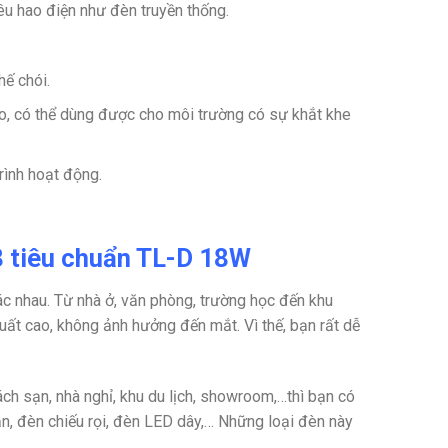
iêu hao điện như đèn truyền thống.
hế chói.
o, có thể dùng được cho môi trường có sự khắt khe
rình hoạt động.
8 tiêu chuẩn TL-D 18W
c nhau. Từ nhà ở, văn phòng, trường học đến khu
uất cao, không ảnh hưởng đến mắt. Vì thế, bạn rất dễ
ch sạn, nhà nghỉ, khu du lịch, showroom,…thì bạn có
n, đèn chiếu rọi, đèn LED dây,… Những loại đèn này