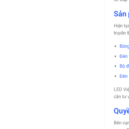
Sản 
Hiện tạ
truyền 
Bóng
Đèn 
Bộ 
Đèn 
LED Việ
cần tư 
Quyề
Bên cạn