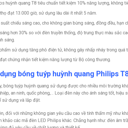
ips huỳnh quang T8 tiêu chuẩn tiết kiệm 10% năng lượng, không t
 thọ đạt 13.000 giờ, sử dụng lâu dài ít nhất 5 năm.
 suất chiếu sáng cao, cho không gian bừng sáng, đồng đều, hạn c
sáng hơn 30% so với đèn truyền thống, độ trung thực màu sắc ca
nh sáng.
phẩm sử dụng tăng phô điện tử, không gây nhấp nháy trong quá t
đạt chứng nhận tiết kiệm năng lượng từ Bộ công thương.
dụng bóng tuýp huỳnh quang Philips T
y, bóng tuýp huỳnh quang sử dụng được cho nhiều môi trường khá
hiệp, an ninh, quốc phòng,… Loại đèn này cho ánh sáng tốt, hiệu s
 sử dụng và lắp đặt.
ên, đối với những không gian yêu cầu cao về tính thẩm mỹ như khá
m khảo các mã đèn LED Philips khác. Chẳng hạnh như: đèn âm trầ
ứng đủ yêu cầu về chất lượng và thiết kế.