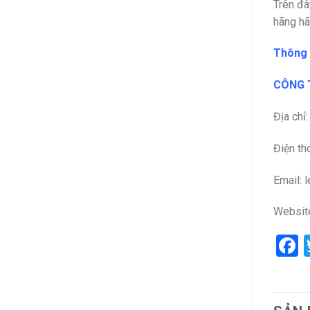
Trên đâ
hãng hã
Thông t
CÔNG T
Địa chỉ
Điện th
Email: 
Websit
F