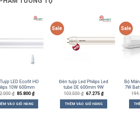
PHẨM TƯƠNG TỰ
Sale
Sale
Add to
Add to
wishlist
wishlist
Tuýp LED Ecofit HO
Đèn tuýp Led Philips Led
Bộ Máng
ilips 10W 600mm
tube DE 600mm 9W
7W Bat
Giá
Giá
Giá
Giá
2.000
₫
85.800
₫
103.500
₫
67.275
₫
194
gốc
hiện
gốc
hiện
là:
tại
là:
tại
HÊM VÀO GIỎ HÀNG
THÊM VÀO GIỎ HÀNG
TH
132.000 ₫.
là:
103.500 ₫.
là:
85.800 ₫.
67.275 ₫.