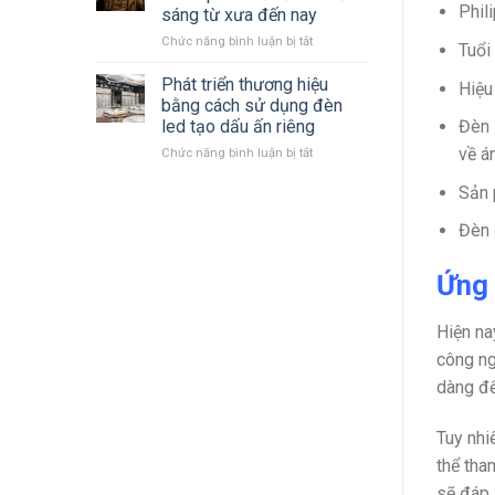
LED
mới
Phil
sáng từ xưa đến nay
Philips
nhất
ở
Chức năng bình luận bị tắt
2023
Tuổi
Cùng
–
nhìn
2024 mới
Phát triển thương hiệu
Hiệu
lại
nhất
bằng cách sử dụng đèn
quá
Đèn 
led tạo dấu ấn riêng
trình
về á
ở
Chức năng bình luận bị tắt
hình
Phát
thành
Sản 
triển
phát
thương
triển
hiệu
Đèn 
đèn
bằng
chiếu
cách
sáng
Ứng 
sử
từ
dụng
xưa
đèn
đến
Hiện na
led
nay
công ng
tạo
dấu
dàng để
ấn
riêng
Tuy nhi
thể tha
sẽ đáp 