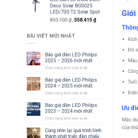
là:
tại
Deco Solar BGS025
811.800 ₫.
là:
Giới
LED/730 T2 Solar Spot
527.670 ₫.
Giá
Giá
859.100
₫
558.415
₫
gốc
hiện
Thông
là:
tại
BÀI VIẾT MỚI NHẤT
859.100 ₫.
là:
Kích
558.415 ₫.
Độ s
Báo giá đèn LED Philips
Màu 
2025 – 2026 mới nhất
ở
Chức năng bình luận bị tắt
Công
Báo
giá
Báo giá đèn LED Philips
Tuổi
đèn
2024 – 2025 mới nhất
LED
Điện
ở
Chức năng bình luận bị tắt
Philips
Báo
2025
giá
Báo giá đèn LED Philips
–
Ưu đi
đèn
2026
2023 – 2024 mới nhất
LED
mới
ở
Chức năng bình luận bị tắt
Mặc dù 
Philips
nhất
Báo
2024
của nhữ
giá
Cùng nhìn lại quá trình hình
–
đèn
2025
thành phát triển đèn chiếu