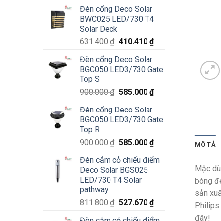
Đèn cổng Deco Solar
BWC025 LED/730 T4
Solar Deck
Giá
Giá
631.400
₫
410.410
₫
gốc
hiện
Đèn cổng Deco Solar
là:
tại
BGC050 LED3/730 Gate
631.400 ₫.
là:
Top S
410.410 ₫.
Giá
Giá
900.000
₫
585.000
₫
gốc
hiện
Đèn cổng Deco Solar
là:
tại
BGC050 LED3/730 Gate
900.000 ₫.
là:
Top R
585.000 ₫.
Giá
Giá
900.000
₫
585.000
₫
MÔ TẢ
gốc
hiện
Đèn cắm cỏ chiếu điểm
là:
tại
Mặc dù 
Deco Solar BGS025
900.000 ₫.
là:
LED/730 T4 Solar
bóng đè
585.000 ₫.
pathway
sản xuấ
Giá
Giá
811.800
₫
527.670
₫
Philips
gốc
hiện
đây!
Đèn cắm cỏ chiếu điểm