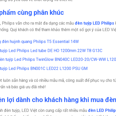
phẩm cùng phân khúc
i, Philips vẫn cho ra mắt đa dạng các mẫu
đèn tuýp LED Philips
k
thống. Quý khách có thể tham khảo thêm một số gợi ý của LED Việ
 đèn huỳnh quang Philips T5 Essential 14W
tuýp Led Philips Led tube DE HO 1200mm 22W T8 G13C
đèn tuýp Led Philips TwinGlow BN040C LED20-20/CW-WW L12
tuýp Led Philips BN001C LED22 L1200 PSU GM
t luôn sẵn hàng và có nhiều mẫu mã, công suất để phục vụ cho từ
vấn và báo giá ưu đãi nhé!
n lợi dành cho khách hàng khi mua đèn 
h đèn tuýp, LED Việt còn cung cấp rất nhiều mẫu
đèn LED Philip