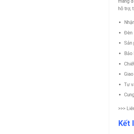
mang đế
hỗ trợ,
Nhận
Đèn 
Sản 
Bảo 
Chiế
Giao
Tư vấ
Cung
>>> Liên
Kết 