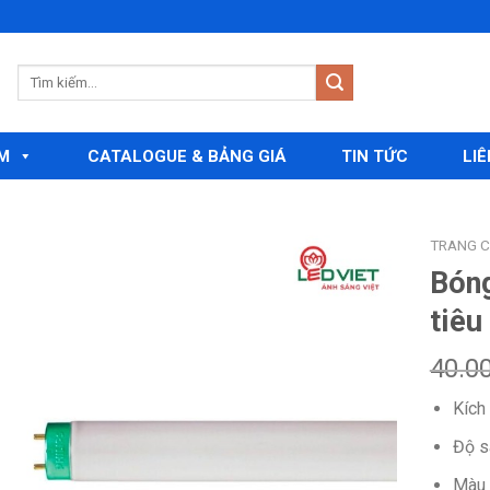
M
CATALOGUE & BẢNG GIÁ
TIN TỨC
LIÊ
TRANG 
Bóng
tiêu
Add to
wishlist
40.0
Kích
Độ s
Màu 