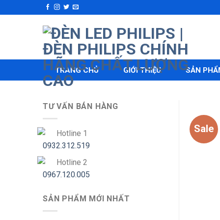
Skip
to
content
TRANG CHỦ
GIỚI THIỆU
SẢN PHẨ
TƯ VẤN BÁN HÀNG
Sale
Hotline 1
0932.312.519
Hotline 2
0967.120.005
SẢN PHẨM MỚI NHẤT