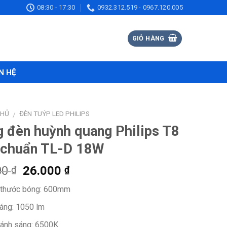
08:30 - 17:30
0932.312.519 - 0967.120.005
GIỎ HÀNG
N HỆ
CHỦ
ĐÈN TUÝP LED PHILIPS
/
 đèn huỳnh quang Philips T8
 chuẩn TL-D 18W
Giá
Giá
00
26.000
₫
₫
gốc
hiện
 thước bóng: 600mm
là:
tại
40.000 ₫.
là:
áng: 1050 lm
26.000 ₫.
ánh sáng: 6500K