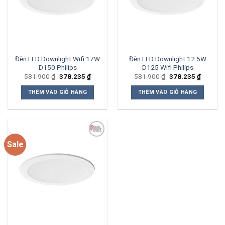
Đèn LED Downlight Wifi 17W
Đèn LED Downlight 12.5W
D150 Philips
D125 Wifi Philips
Giá
Giá
Giá
Giá
581.900
₫
378.235
₫
581.900
₫
378.235
₫
gốc
hiện
gốc
hiện
là:
tại
là:
tại
THÊM VÀO GIỎ HÀNG
THÊM VÀO GIỎ HÀNG
581.900 ₫.
là:
581.900 ₫.
là:
378.235 ₫.
378.235
Sale
Add to
wishlist