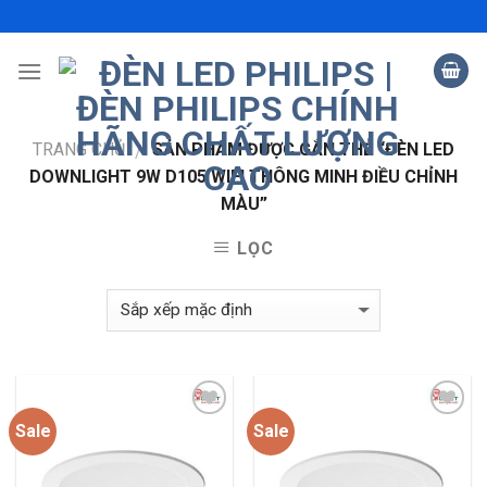
Skip
to
content
TRANG CHỦ
SẢN PHẨM ĐƯỢC GẮN THẺ “ĐÈN LED
/
DOWNLIGHT 9W D105 WIFI THÔNG MINH ĐIỀU CHỈNH
MÀU”
LỌC
Sale
Sale
Add to
Add to
wishlist
wishlist