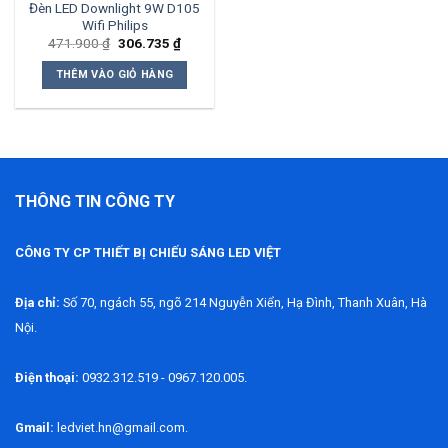
Đèn LED Downlight 9W D105
Wifi Philips
Giá
Giá
471.900
₫
306.735
₫
gốc
hiện
là:
tại
THÊM VÀO GIỎ HÀNG
471.900 ₫.
là:
306.735 ₫.
THÔNG TIN CÔNG TY
CÔNG TY CP THIẾT BỊ CHIẾU SÁNG LED VIỆT
Địa chỉ:
Số 70, ngách 55, ngõ 214 Nguyễn Xiển, Hạ Đình, Thanh Xuân, Hà
Nội.
Điện thoại:
0932.312.519 - 0967.120.005.
Gmail:
ledviet.hn@gmail.com.